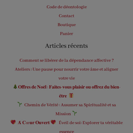
Code de déontologie
Contact
Boutique
Panier
Articles récents
Comment se libérer de la dépendance affective ?
Ateliers : Une pause pour nourrir votre âme et aligner
votre vie
𝐎𝐟𝐟𝐫𝐞𝐬 𝐝𝐞 𝐍𝐨𝐞̈𝐥 : 𝐅𝐚𝐢𝐭𝐞𝐬-𝐯𝐨𝐮𝐬 𝐩𝐥𝐚𝐢𝐬𝐢𝐫 𝐨𝐮 𝐨𝐟𝐟𝐫𝐞𝐳 𝐝𝐮 𝐛𝐢𝐞𝐧-
𝐞̂𝐭𝐫𝐞
Chemin de Vérité : Assumer sa Spiritualité et sa
Mission
𝐀̀ 𝐂œ𝐮𝐫 𝐎𝐮𝐯𝐞𝐫𝐭
Éveil de soi: Explorer ta véritable
essence