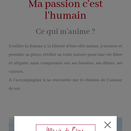
Ma passion c'est
l'humain
Ce qui m'anime ?
Eveiller la femme à la liberté d’être elle-même, à trouver et
prendre sa place, révéler sa vraie nature pour une vie libre
et alignée, sans compromis sur ses besoins, ses désirs, ses
valeurs.
A l’accompagner à sa rencontre sur le chemin de l’amour
de soi.